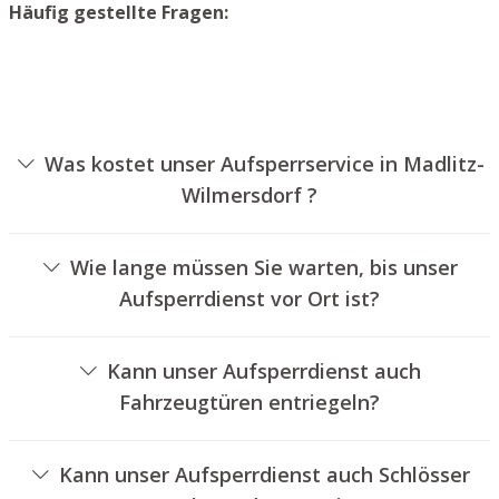
Häufig gestellte Fragen:
Was kostet unser Aufsperrservice in Madlitz-
Wilmersdorf ?
Die Ausführungskosten für unseren Aufsperrdienst
hängen von verschiedenen Optionen ab, wie
Wie lange müssen Sie warten, bis unser
beispielsweise der Ausführung des Türschlosses, der
Aufsperrdienst vor Ort ist?
Dauer der Arbeiten und eventuellen Anfahrtskosten. Wir
Unser Aufsperrservice Madlitz-Wilmersdorf ist in der
bieten unseren Auftraggebern immer nachvollziehbare
Regel innerhalb von 30 Minuten vor Ort. Die reelle
Preisangebote an.
Kann unser Aufsperrdienst auch
Wartezeit hängt von der Entfernung des Einsatzortes zu
Fahrzeugtüren entriegeln?
unserem Unternehmen und den aktuellen
Ja, wir bieten auch das Öffnen von Autotüren an.
Verkehrsbedingungen ab.
Kann unser Aufsperrdienst auch Schlösser