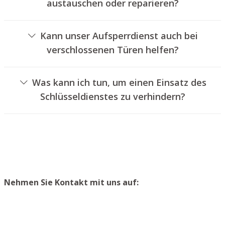
austauschen oder reparieren?
Ja, wir bieten auch den Wechsel und die Instandsetzung
von Schlössern an.
Kann unser Aufsperrdienst auch bei
verschlossenen Türen helfen?
Ja, wir können auch abgeschlossene Türen für Sie
aufsperren. Dies kann jedoch normalerweise nicht
Was kann ich tun, um einen Einsatz des
erfolgen, ohne das Türschloss aufzubohren. Wir setzen
Schlüsseldienstes zu verhindern?
Ihnen jedoch einen neuen Schließzylinder ein, sodass die
Um einen Einsatz unseres Schlüsseldienstes zu
Eingangstür wieder ordnungsgemäß abgeschlossen
vermeiden, empfehlen wir, Ersatzschlüssel an einem
werden kann.
sicheren Ort zu lagern.
Nehmen Sie Kontakt mit uns auf: