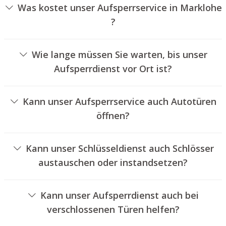
Was kostet unser Aufsperrservice in Marklohe
?
Die Kosten für unseren Aufsperrservice hängen von
unterschiedlichen Faktoren ab, wie beispielsweise der
Wie lange müssen Sie warten, bis unser
Ausführung des Zylinders, der Dauer der Arbeiten und
Aufsperrdienst vor Ort ist?
eventuell anfallenden Kilometerpauschalen. Wir bieten
Unser Schlüsseldienst Marklohe ist normalerweise
unseren Auftraggebern immer nachvollziehbare
innerhalb von 30 Minuten vor Ort. Die reelle Wartezeit
Angebote an.
Kann unser Aufsperrservice auch Autotüren
hängt von der Entfernung des Einsatzortes zu unserer
öffnen?
Filiale und den aktuellen Verkehrsbedingungen ab.
Ja, wir bieten auch das Aufsperren von Fahrzeugtüren an.
Kann unser Schlüsseldienst auch Schlösser
austauschen oder instandsetzen?
Ja, wir bieten auch den Wechsel und die Instandsetzung
von Schlössern an.
Kann unser Aufsperrdienst auch bei
verschlossenen Türen helfen?
Ja, wir können auch verschlossene Türen für Sie