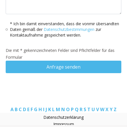
* Ich bin damit einverstanden, dass die vonmir übersandten
Daten gemäß der
Datenschutzbestimmungen
zur
Kontaktaufnahme gespeichert werden.
Die mit * gekennzeichneten Felder sind Pflichtfelder für das
Formular
Anfrage senden
A
B
C
D
E
F
G
H
I
J
K
L
M
N
O
P
Q
R
S
T
U
V
W
X
Y
Z
Datenschutzerklärung
Impressum