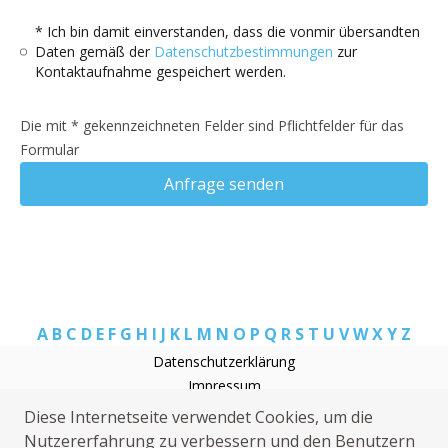
* Ich bin damit einverstanden, dass die vonmir übersandten
Daten gemäß der
Datenschutzbestimmungen
zur
Kontaktaufnahme gespeichert werden.
Die mit * gekennzeichneten Felder sind Pflichtfelder für das
Formular
Anfrage senden
A
B
C
D
E
F
G
H
I
J
K
L
M
N
O
P
Q
R
S
T
U
V
W
X
Y
Z
Datenschutzerklärung
Impressum
Elektriker Maxdorf
Diese Internetseite verwendet Cookies, um die
Klempner Maxdorf
Nutzererfahrung zu verbessern und den Benutzern