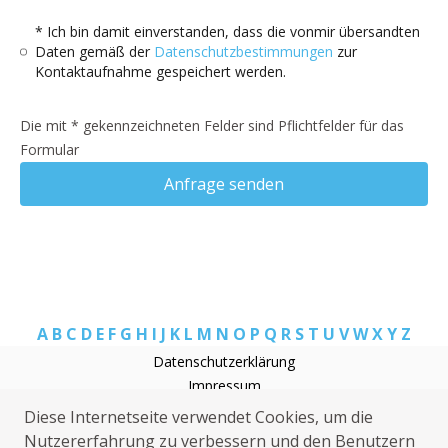
* Ich bin damit einverstanden, dass die vonmir übersandten
Daten gemäß der
Datenschutzbestimmungen
zur
Kontaktaufnahme gespeichert werden.
Die mit * gekennzeichneten Felder sind Pflichtfelder für das
Formular
Anfrage senden
A
B
C
D
E
F
G
H
I
J
K
L
M
N
O
P
Q
R
S
T
U
V
W
X
Y
Z
Datenschutzerklärung
Impressum
Rohrreinigung Messel
Diese Internetseite verwendet Cookies, um die
Elektriker Messel
Nutzererfahrung zu verbessern und den Benutzern