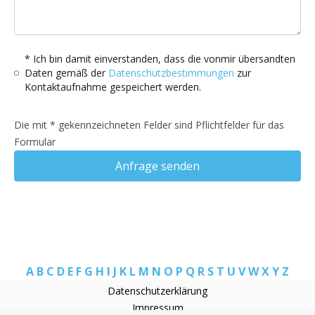
* Ich bin damit einverstanden, dass die vonmir übersandten
Daten gemäß der
Datenschutzbestimmungen
zur
Kontaktaufnahme gespeichert werden.
Die mit * gekennzeichneten Felder sind Pflichtfelder für das
Formular
Anfrage senden
A
B
C
D
E
F
G
H
I
J
K
L
M
N
O
P
Q
R
S
T
U
V
W
X
Y
Z
Datenschutzerklärung
Impressum