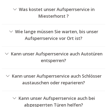
Was kostet unser Aufsperrservice in
Miesterhorst ?
Die Ausführungskosten für unseren Schlüsseldienst
hängen von verschiedenen Optionen ab, wie zum
Wie lange müssen Sie warten, bis unser
Beispiel der Art des Zylinders, der Dauer der Arbeiten
Aufsperrservice vor Ort ist?
und eventuellen Anfahrtskosten. Wir bieten unseren
Unser Schlüsseldienst Miesterhorst ist in der Regel
Auftraggebern immer nachvollziehbare Angebote an.
innerhalb von 30 Minuten vor Ort. Die tatsächliche
Kann unser Aufsperrservice auch Autotüren
Wartezeit hängt von der Entfernung des Einsatzortes zu
entsperren?
unserem Unternehmen und den örtlichen
Ja, wir bieten auch das Entriegeln von Fahrzeugtüren an.
Verkehrsbedingungen ab.
Kann unser Aufsperrservice auch Schlösser
austauschen oder reparieren?
Ja, wir bieten auch den Austausch und die Instandsetzung
von Schlössern an.
Kann unser Aufsperrservice auch bei
abgesperrten Türen helfen?