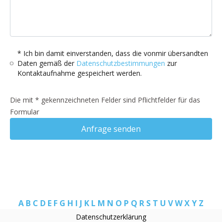
* Ich bin damit einverstanden, dass die vonmir übersandten
Daten gemäß der
Datenschutzbestimmungen
zur
Kontaktaufnahme gespeichert werden.
Die mit * gekennzeichneten Felder sind Pflichtfelder für das
Formular
Anfrage senden
A
B
C
D
E
F
G
H
I
J
K
L
M
N
O
P
Q
R
S
T
U
V
W
X
Y
Z
Datenschutzerklärung