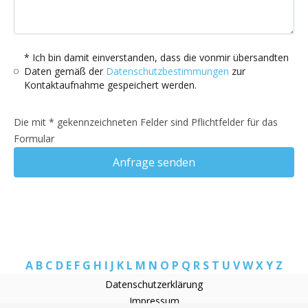
* Ich bin damit einverstanden, dass die vonmir übersandten
Daten gemäß der
Datenschutzbestimmungen
zur
Kontaktaufnahme gespeichert werden.
Die mit * gekennzeichneten Felder sind Pflichtfelder für das
Formular
Anfrage senden
A
B
C
D
E
F
G
H
I
J
K
L
M
N
O
P
Q
R
S
T
U
V
W
X
Y
Z
Datenschutzerklärung
Impressum