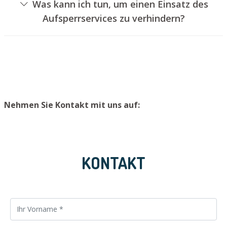
Was kann ich tun, um einen Einsatz des
geschehen, ohne das Schloss aufzubohren. Wir bauen
Aufsperrservices zu verhindern?
Ihnen jedoch einen neuen Zylinder ein, sodass die Tür
Um einen Einsatz unseres Aufsperrservices zu
wieder ordnungsgemäß abgesperrt werden kann.
vermeiden, raten wir, Ersatzschlüssel an einem sicheren
Platz aufzubewahren.
Nehmen Sie Kontakt mit uns auf:
KONTAKT