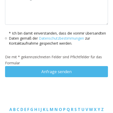
* Ich bin damit einverstanden, dass die vonmir übersandten
Daten gemäß der
Datenschutzbestimmungen
zur
Kontaktaufnahme gespeichert werden.
Die mit * gekennzeichneten Felder sind Pflichtfelder für das
Formular
Anfrage senden
A
B
C
D
E
F
G
H
I
J
K
L
M
N
O
P
Q
R
S
T
U
V
W
X
Y
Z