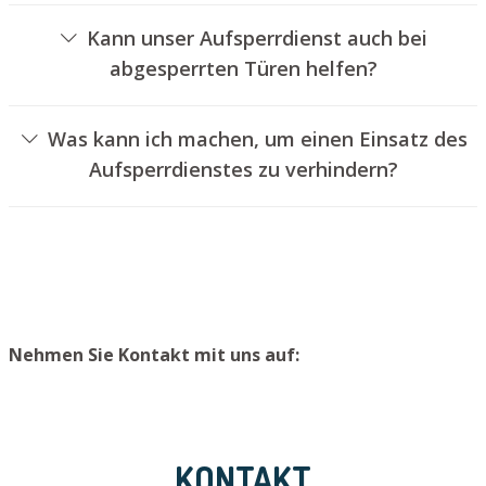
Schlössern an.
Kann unser Aufsperrdienst auch bei
abgesperrten Türen helfen?
Ja, wir können auch versperrte Türen für Sie entriegeln.
Dies kann jedoch normalerweise nicht geschehen, ohne
Was kann ich machen, um einen Einsatz des
das Schloss aufzubohren. Wir setzen Ihnen jedoch einen
Aufsperrdienstes zu verhindern?
neuen Schließzylinder ein, sodass die Eingangstür wieder
Um einen Einsatz unseres Aufsperrdienstes zu
ordnungsgemäß verschlossen werden kann.
vermeiden, raten wir, einen zweiten Schlüssel an einem
sicheren Ort zu lagern.
Nehmen Sie Kontakt mit uns auf:
KONTAKT