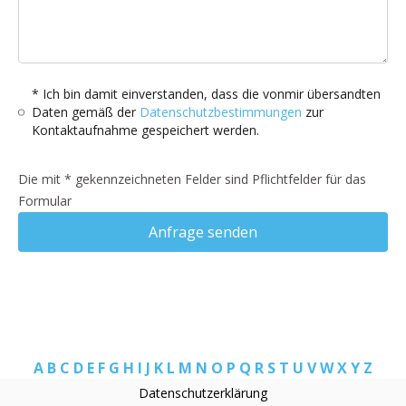
* Ich bin damit einverstanden, dass die vonmir übersandten
Daten gemäß der
Datenschutzbestimmungen
zur
Kontaktaufnahme gespeichert werden.
Die mit * gekennzeichneten Felder sind Pflichtfelder für das
Formular
Anfrage senden
A
B
C
D
E
F
G
H
I
J
K
L
M
N
O
P
Q
R
S
T
U
V
W
X
Y
Z
Datenschutzerklärung