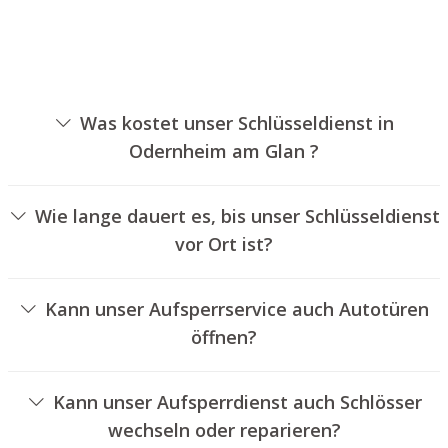
Was kostet unser Schlüsseldienst in
Odernheim am Glan ?
Die Ausführungskosten für unseren Schlüsseldienst
hängen von unterschiedlichen Faktoren ab, wie
Wie lange dauert es, bis unser Schlüsseldienst
beispielsweise der Art des Türschlosses, der Dauer der
vor Ort ist?
Arbeiten und eventuellen Anfahrtskosten. Wir bieten
Unser Aufsperrdienst Odernheim am Glan ist in der Regel
unseren Kunden jederzeit übersichtliche Preisangebote
innerhalb von dreißig Minuten vor Ort. Die tatsächliche
an.
Kann unser Aufsperrservice auch Autotüren
Wartezeit hängt von der Entfernung des Einsatzortes zu
öffnen?
unserer Filiale und den aktuellen Verkehrsbedingungen
Ja, wir bieten auch das Öffnen von Autotüren an.
ab.
Kann unser Aufsperrdienst auch Schlösser
wechseln oder reparieren?