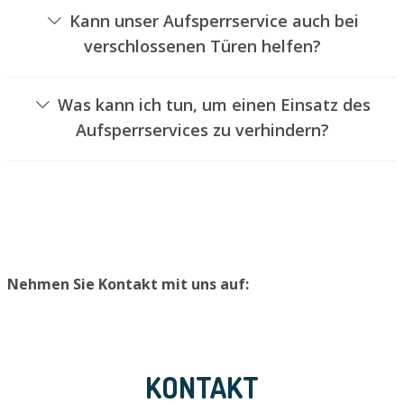
von Schlössern an.
Kann unser Aufsperrservice auch bei
verschlossenen Türen helfen?
Ja, wir können auch versperrte Türen für Sie entriegeln.
Dies kann jedoch normalerweise nicht erfolgen, ohne das
Was kann ich tun, um einen Einsatz des
Türschloss aufzubohren. Wir bauen Ihnen jedoch einen
Aufsperrservices zu verhindern?
neuen Schließzylinder ein, sodass die Eingangstür wieder
Um einen Einsatz unseres Aufsperrdienstes zu
ordentlich verschlossen werden kann.
vermeiden, raten wir, Ersatzschlüssel an einem sicheren
Ort aufzubewahren.
Nehmen Sie Kontakt mit uns auf:
KONTAKT