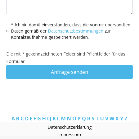
* Ich bin damit einverstanden, dass die vonmir übersandten
Daten gemäß der
Datenschutzbestimmungen
zur
Kontaktaufnahme gespeichert werden.
Die mit * gekennzeichneten Felder sind Pflichtfelder für das
Formular
Anfrage senden
A
B
C
D
E
F
G
H
I
J
K
L
M
N
O
P
Q
R
S
T
U
V
W
X
Y
Z
Datenschutzerklärung
Impressum