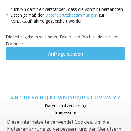
* Ich bin damit einverstanden, dass die vonmir übersandten
Daten gemäß der
Datenschutzbestimmungen
zur
Kontaktaufnahme gespeichert werden.
Die mit * gekennzeichneten Felder sind Pflichtfelder für das
Formular
Anfrage senden
A
B
C
D
E
F
G
H
I
J
K
L
M
N
O
P
Q
R
S
T
U
V
W
X
Y
Z
Datenschutzerklärung
Impressum
Rohrreinigung Pürgen
Diese Internetseite verwendet Cookies, um die
Kammerjäger Pürgen
Nutzererfahrung zu verbessern und den Benutzern