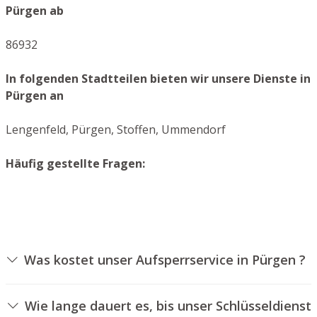
Pürgen ab
86932
In folgenden Stadtteilen bieten wir unsere Dienste in
Pürgen an
Lengenfeld, Pürgen, Stoffen, Ummendorf
Häufig gestellte Fragen:
Was kostet unser Aufsperrservice in Pürgen ?
Die Kosten für unseren Aufsperrdienst hängen von
verschiedenen Optionen ab, wie beispielsweise der Art
Wie lange dauert es, bis unser Schlüsseldienst
des Zylinders, der Dauer der Arbeiten und eventuell