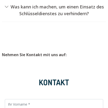
Dies kann jedoch normalerweise nicht geschehen, ohne
Was kann ich machen, um einen Einsatz des
das Türschloss aufzubohren. Wir bauen Ihnen jedoch
Schlüsseldienstes zu verhindern?
einen neuen Türzylinder ein, sodass die Eingangstür
Um einen Einsatz unseres Aufsperrservices zu
wieder ordnungsgemäß abgesperrt werden kann.
vermeiden, raten wir, Ersatzschlüssel an einem sicheren
Platz aufzubewahren.
Nehmen Sie Kontakt mit uns auf:
KONTAKT