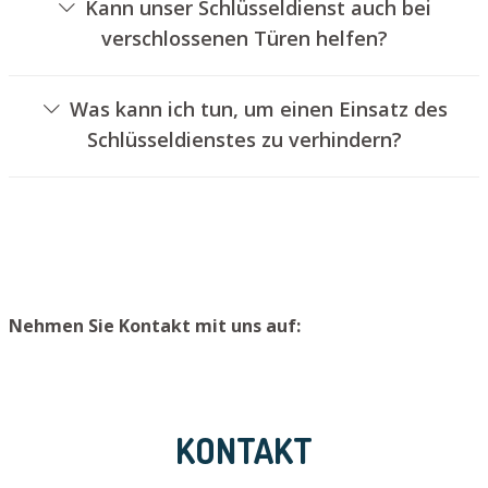
Kann unser Schlüsseldienst auch bei
verschlossenen Türen helfen?
Ja, wir können auch abgeschlossene Türen für Sie
öffnen. Dies kann jedoch normalerweise nicht geschehen,
Was kann ich tun, um einen Einsatz des
ohne das Schloss aufzubohren. Wir bauen Ihnen jedoch
Schlüsseldienstes zu verhindern?
einen neuen Zylinder ein, sodass die Tür wieder
Um einen Einsatz unseres Aufsperrservices zu
ordentlich abgeschlossen werden kann.
vermeiden, empfehlen wir, Ersatzschlüssel an einem
sicheren Platz aufzubewahren.
Nehmen Sie Kontakt mit uns auf:
KONTAKT