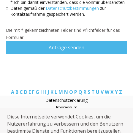
* Ich bin damit einverstanden, dass die vonmir übersandten
Daten gemäß der
Datenschutzbestimmungen
zur
Kontaktaufnahme gespeichert werden.
Die mit * gekennzeichneten Felder sind Pflichtfelder für das
Formular
Anfrage senden
A
B
C
D
E
F
G
H
I
J
K
L
M
N
O
P
Q
R
S
T
U
V
W
X
Y
Z
Datenschutzerklärung
Impressum
Rohrreinigung Pliening
Diese Internetseite verwendet Cookies, um die
Elektriker Pliening
Nutzererfahrung zu verbessern und den Benutzern
Heizungsnotdienst Pliening
bestimmte Dienste und Funktionen bereitzustellen.