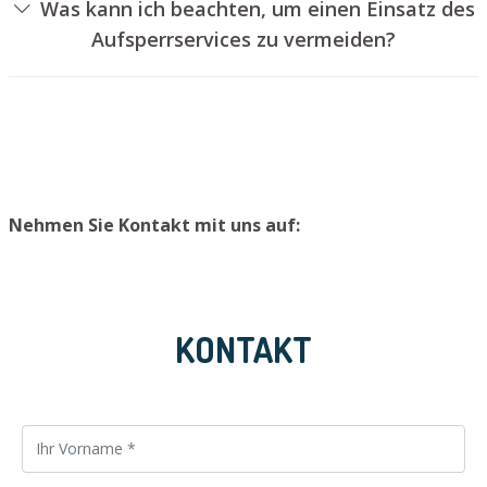
Was kann ich beachten, um einen Einsatz des
Schloss aufzubohren. Wir bauen Ihnen jedoch einen
Aufsperrservices zu vermeiden?
neuen Schließzylinder ein, sodass die Tür wieder
Um einen Einsatz unseres Aufsperrdienstes zu
ordentlich abgesperrt werden kann.
verhindern, raten wir, Ersatzschlüssel an einem sicheren
Ort aufzubewahren.
Nehmen Sie Kontakt mit uns auf:
KONTAKT