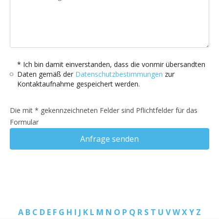
* Ich bin damit einverstanden, dass die vonmir übersandten
Daten gemäß der
Datenschutzbestimmungen
zur
Kontaktaufnahme gespeichert werden.
Die mit * gekennzeichneten Felder sind Pflichtfelder für das
Formular
Anfrage senden
A
B
C
D
E
F
G
H
I
J
K
L
M
N
O
P
Q
R
S
T
U
V
W
X
Y
Z