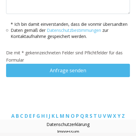
* Ich bin damit einverstanden, dass die vonmir übersandten
Daten gemäß der
Datenschutzbestimmungen
zur
Kontaktaufnahme gespeichert werden.
Die mit * gekennzeichneten Felder sind Pflichtfelder für das
Formular
Anfrage senden
A
B
C
D
E
F
G
H
I
J
K
L
M
N
O
P
Q
R
S
T
U
V
W
X
Y
Z
Datenschutzerklärung
Impressum