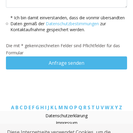
* Ich bin damit einverstanden, dass die vonmir übersandten
Daten gemäß der
Datenschutzbestimmungen
zur
Kontaktaufnahme gespeichert werden.
Die mit * gekennzeichneten Felder sind Pflichtfelder für das
Formular
Anfrage senden
A
B
C
D
E
F
G
H
I
J
K
L
M
N
O
P
Q
R
S
T
U
V
W
X
Y
Z
Datenschutzerklärung
Impressum
Rohrreinigung Premsendorf
Diese Internetseite verwendet Cookies, um die