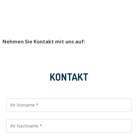
vermeiden, raten wir, Ersatzschlüssel an einem sicheren
werden kann.
Platz aufzubewahren.
Nehmen Sie Kontakt mit uns auf:
KONTAKT