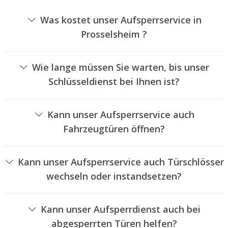
Was kostet unser Aufsperrservice in
Prosselsheim ?
Die Ausführungskosten für unseren Aufsperrservice
hängen von verschiedenen Faktoren ab, wie
Wie lange müssen Sie warten, bis unser
beispielsweise der Art des Türschlosses, der Dauer der
Schlüsseldienst bei Ihnen ist?
Arbeiten und eventuell anfallenden Anfahrtskosten. Wir
Unser Aufsperrdienst Prosselsheim ist in der Regel
bieten unseren Auftraggebern jederzeit
innerhalb von 30 Minuten vor Ort. Die tatsächliche
nachvollziehbare Angebote an.
Kann unser Aufsperrservice auch
Wartezeit hängt von der Entfernung des Einsatzortes zu
Fahrzeugtüren öffnen?
unserer Filiale und den örtlichen Verkehrsbedingungen
Ja, wir bieten auch das Entriegeln von Fahrzeugtüren an.
ab.
Kann unser Aufsperrservice auch Türschlösser
wechseln oder instandsetzen?
Ja, wir bieten auch den Wechsel und die Reparatur von
Schlössern an.
Kann unser Aufsperrdienst auch bei
abgesperrten Türen helfen?