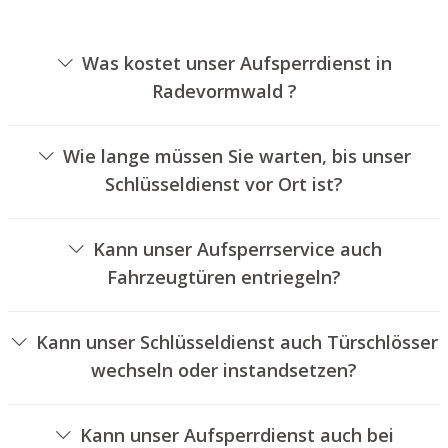
Was kostet unser Aufsperrdienst in
Radevormwald ?
Die Ausführungskosten für unseren Aufsperrdienst
hängen von verschiedenen Faktoren ab, wie zum Beispiel
Wie lange müssen Sie warten, bis unser
der Art des Türschlosses, der Dauer der Arbeiten und
Schlüsseldienst vor Ort ist?
eventuellen Anfahrtskosten. Wir bieten unseren Kunden
Unser Aufsperrservice Radevormwald ist normalerweise
jederzeit nachvollziehbare Preisangebote an.
innerhalb von einer halben Stunde vor Ort. Die
Kann unser Aufsperrservice auch
tatsächliche Wartezeit hängt von dem Ortsunterschied
Fahrzeugtüren entriegeln?
des Einsatzortes zu unserem Unternehmen und den
Ja, wir bieten auch das Entriegeln von Fahrzeugtüren an.
gegebenen Verkehrsbedingungen ab.
Kann unser Schlüsseldienst auch Türschlösser
wechseln oder instandsetzen?
Ja, wir bieten auch den Austausch und die Reparatur von
Schlössern an.
Kann unser Aufsperrdienst auch bei