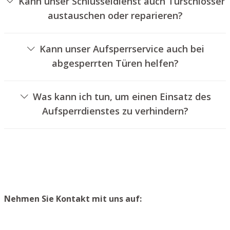
Kann unser Schlüsseldienst auch Türschlösser
austauschen oder reparieren?
Ja, wir bieten auch den Austausch und die Reparatur von
Türschlössern an.
Kann unser Aufsperrservice auch bei
abgesperrten Türen helfen?
Ja, wir können auch versperrte Türen für Sie entriegeln.
Dies kann jedoch normalerweise nicht geschehen, ohne
Was kann ich tun, um einen Einsatz des
das Schloss aufzubohren. Wir setzen Ihnen jedoch einen
Aufsperrdienstes zu verhindern?
neuen Türzylinder ein, sodass die Eingangstür wieder
Um einen Einsatz unseres Aufsperrservices zu
ordnungsgemäß abgeschlossen werden kann.
vermeiden, empfehlen wir, extra Schlüssel an einem
sicheren Ort aufzubewahren.
Nehmen Sie Kontakt mit uns auf: