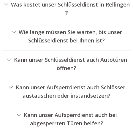
Was kostet unser Schlüsseldienst in Rellingen
?
Die Kosten für unseren Schlüsseldienst hängen von
verschiedenen Optionen ab, wie zum Beispiel der Art des
Wie lange müssen Sie warten, bis unser
Schlosses, der Dauer der Arbeiten und eventuellen
Schlüsseldienst bei Ihnen ist?
Kilometerpauschalen. Wir bieten unseren Auftraggebern
Unser Aufsperrdienst Rellingen ist normalerweise
jederzeit transparente Angebote an.
innerhalb von dreißig Minuten vor Ort. Die tatsächliche
Kann unser Schlüsseldienst auch Autotüren
Wartezeit hängt von dem Ortsunterschied des
öffnen?
Einsatzortes zu unserem Unternehmen und den
Ja, wir bieten auch das Aufsperren von Autotüren an.
örtlichen Verkehrsbedingungen ab.
Kann unser Aufsperrdienst auch Schlösser
austauschen oder instandsetzen?
Ja, wir bieten auch den Wechsel und die Reparatur von
Schlössern an.
Kann unser Aufsperrdienst auch bei
abgesperrten Türen helfen?
Ja, wir können auch verschlossene Türen für Sie öffnen.