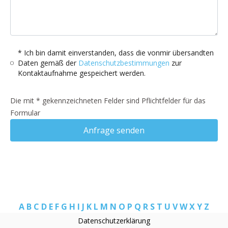
* Ich bin damit einverstanden, dass die vonmir übersandten
Daten gemäß der
Datenschutzbestimmungen
zur
Kontaktaufnahme gespeichert werden.
Die mit * gekennzeichneten Felder sind Pflichtfelder für das
Formular
Anfrage senden
A
B
C
D
E
F
G
H
I
J
K
L
M
N
O
P
Q
R
S
T
U
V
W
X
Y
Z
Datenschutzerklärung