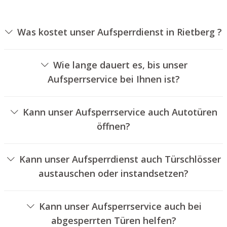
Was kostet unser Aufsperrdienst in Rietberg ?
Die Kosten für unseren Aufsperrservice hängen von
unterschiedlichen Faktoren ab, wie zum Beispiel der Art
Wie lange dauert es, bis unser
des Türschlosses, der Dauer der Arbeiten und eventuell
Aufsperrservice bei Ihnen ist?
anfallenden Anfahrtskosten. Wir bieten unseren
Unser Aufsperrservice Rietberg ist in der Regel innerhalb
Auftraggebern immer transparente Preisangebote an.
von einer halben Stunde vor Ort. Die tatsächliche
Kann unser Aufsperrservice auch Autotüren
Wartezeit hängt von der Entfernung des Einsatzortes zu
öffnen?
unserer Filiale und den örtlichen Verkehrsbedingungen
Ja, wir bieten auch das Entriegeln von Autotüren an.
ab.
Kann unser Aufsperrdienst auch Türschlösser
austauschen oder instandsetzen?
Ja, wir bieten auch den Austausch und die Reparatur von
Türschlössern an.
Kann unser Aufsperrservice auch bei
abgesperrten Türen helfen?