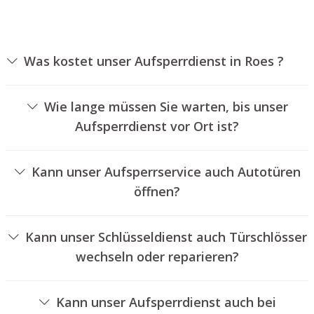
Was kostet unser Aufsperrdienst in Roes ?
Die Preise für unseren Schlüsseldienst hängen von
verschiedenen Optionen ab, wie zum Beispiel der Art des
Wie lange müssen Sie warten, bis unser
Schlosses, der Dauer der Arbeiten und eventuellen
Aufsperrdienst vor Ort ist?
Anfahrtskosten. Wir bieten unseren Auftraggebern
Unser Aufsperrdienst Roes ist normalerweise innerhalb
immer nachvollziehbare Preisangebote an.
von 30 Minuten vor Ort. Die reelle Wartezeit hängt von
Kann unser Aufsperrservice auch Autotüren
dem Ortsunterschied des Einsatzortes zu unserem
öffnen?
Unternehmen und den aktuellen Verkehrsbedingungen
Ja, wir bieten auch das Aufsperren von Autotüren an.
ab.
Kann unser Schlüsseldienst auch Türschlösser
wechseln oder reparieren?
Ja, wir bieten auch den Austausch und die Reparatur von
Türschlössern an.
Kann unser Aufsperrdienst auch bei