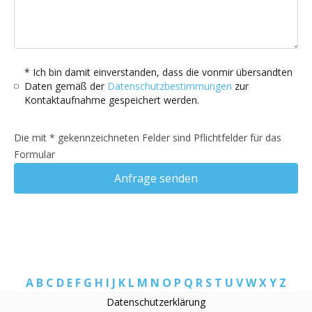
* Ich bin damit einverstanden, dass die vonmir übersandten
Daten gemäß der
Datenschutzbestimmungen
zur
Kontaktaufnahme gespeichert werden.
Die mit * gekennzeichneten Felder sind Pflichtfelder für das
Formular
Anfrage senden
A
B
C
D
E
F
G
H
I
J
K
L
M
N
O
P
Q
R
S
T
U
V
W
X
Y
Z
Datenschutzerklärung