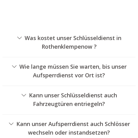
Was kostet unser Schlüsseldienst in
Rothenklempenow ?
Die Kosten für unseren Schlüsseldienst hängen von
verschiedenen Faktoren ab, wie beispielsweise der
Wie lange müssen Sie warten, bis unser
Ausführung des Zylinders, der Dauer der Arbeiten und
Aufsperrdienst vor Ort ist?
eventuell anfallenden Kilometerpauschalen. Wir bieten
Unser Aufsperrservice Rothenklempenow ist in der Regel
unseren Kunden immer nachvollziehbare Angebote an.
innerhalb von einer halben Stunde vor Ort. Die reelle
Kann unser Schlüsseldienst auch
Wartezeit hängt von der Entfernung des Einsatzortes zu
Fahrzeugtüren entriegeln?
unserem Unternehmen und den gegebenen
Ja, wir bieten auch das Aufsperren von Fahrzeugtüren an.
Verkehrsbedingungen ab.
Kann unser Aufsperrdienst auch Schlösser
wechseln oder instandsetzen?