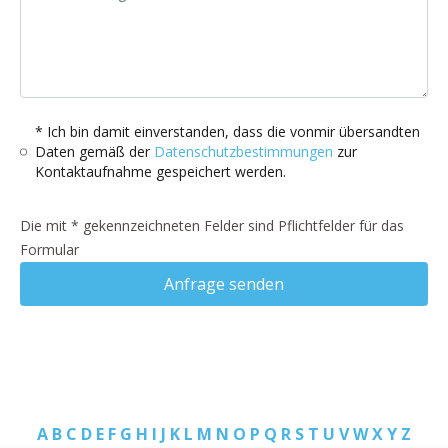
* Ich bin damit einverstanden, dass die vonmir übersandten
Daten gemäß der
Datenschutzbestimmungen
zur
Kontaktaufnahme gespeichert werden.
Die mit * gekennzeichneten Felder sind Pflichtfelder für das
Formular
Anfrage senden
A
B
C
D
E
F
G
H
I
J
K
L
M
N
O
P
Q
R
S
T
U
V
W
X
Y
Z