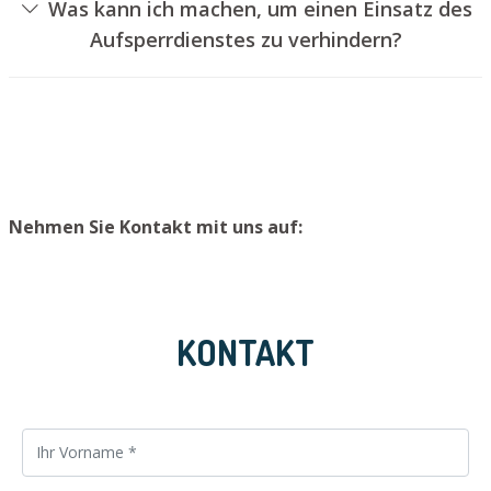
Was kann ich machen, um einen Einsatz des
geschehen, ohne das Türschloss aufzubohren. Wir
Aufsperrdienstes zu verhindern?
setzen Ihnen jedoch einen neuen Schließzylinder ein,
Um einen Einsatz unseres Aufsperrservices zu
sodass die Eingangstür wieder ordnungsgemäß
verhindern, empfehlen wir, extra Schlüssel an einem
abgeschlossen werden kann.
sicheren Ort aufzubewahren.
Nehmen Sie Kontakt mit uns auf:
KONTAKT