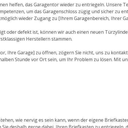
hnen helfen, das Garagentor wieder zu entriegeln. Unsere T
petenzen, um das Garagenschloss zügig und sicher zu entr
lstmöglich wieder Zugang zu [Ihrem Garagenbereich, Ihrer G
 oder defekt ist, können wir auch einen neuen Türzylinder i
rstklassigen Herstellern stammen.
r, Ihre Garage] zu öffnen, zögern Sie nicht, uns zu kontak
alben Stunde vor Ort sein, um Ihr Problem zu lösen. Mit un
stehen, wie nervig es sein kann, wenn der eigene Briefkast
n Sie deshalb gerne dabei, Ihren Briefkasten zu entriegeln,