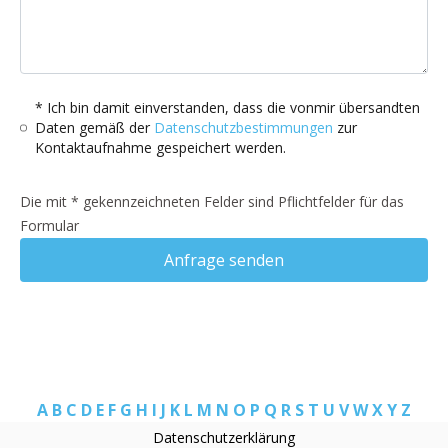
* Ich bin damit einverstanden, dass die vonmir übersandten
Daten gemäß der
Datenschutzbestimmungen
zur
Kontaktaufnahme gespeichert werden.
Die mit * gekennzeichneten Felder sind Pflichtfelder für das
Formular
Anfrage senden
A
B
C
D
E
F
G
H
I
J
K
L
M
N
O
P
Q
R
S
T
U
V
W
X
Y
Z
Datenschutzerklärung