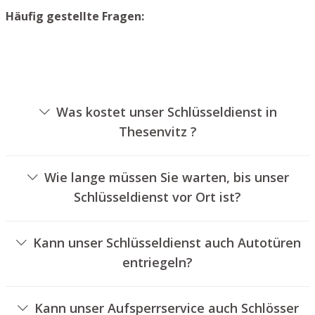
Häufig gestellte Fragen:
Was kostet unser Schlüsseldienst in
Thesenvitz ?
Die Kosten für unseren Aufsperrservice hängen von
unterschiedlichen Faktoren ab, wie zum Beispiel der
Wie lange müssen Sie warten, bis unser
Ausführung des Zylinders, der Dauer der Arbeiten und
Schlüsseldienst vor Ort ist?
eventuell anfallenden Anfahrtskosten. Wir bieten
Unser Aufsperrdienst Thesenvitz ist in der Regel
unseren Auftraggebern jederzeit nachvollziehbare
innerhalb von dreißig Minuten vor Ort. Die reelle
Preisangebote an.
Kann unser Schlüsseldienst auch Autotüren
Wartezeit hängt von der Entfernung des Einsatzortes zu
entriegeln?
unserem Unternehmen und den örtlichen
Ja, wir bieten auch das Entriegeln von Fahrzeugtüren an.
Verkehrsbedingungen ab.
Kann unser Aufsperrservice auch Schlösser