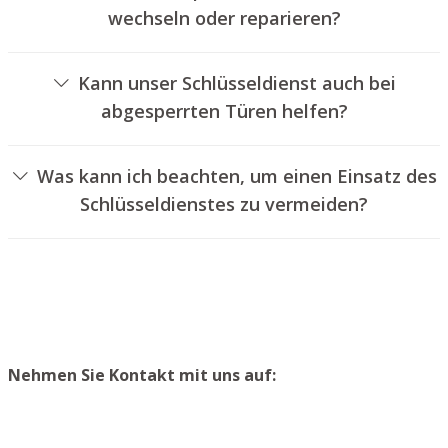
wechseln oder reparieren?
Ja, wir bieten auch den Austausch und die Reparatur von
Türschlössern an.
Kann unser Schlüsseldienst auch bei
abgesperrten Türen helfen?
Ja, wir können auch versperrte Türen für Sie öffnen. Dies
kann jedoch normalerweise nicht geschehen, ohne das
Was kann ich beachten, um einen Einsatz des
Türschloss aufzubohren. Wir bauen Ihnen jedoch einen
Schlüsseldienstes zu vermeiden?
neuen Zylinder ein, sodass die Tür wieder
Um einen Einsatz unseres Aufsperrservices zu
ordnungsgemäß abgeschlossen werden kann.
vermeiden, empfehlen wir, einen zweiten Schlüssel an
einem sicheren Ort aufzubewahren.
Nehmen Sie Kontakt mit uns auf: