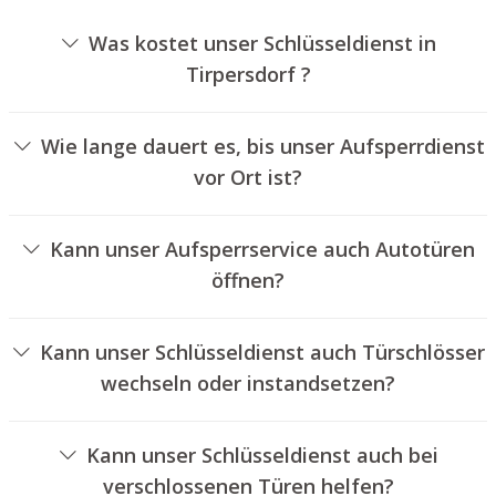
Was kostet unser Schlüsseldienst in
Tirpersdorf ?
Die Kosten für unseren Aufsperrdienst hängen von
verschiedenen Optionen ab, wie beispielsweise der
Wie lange dauert es, bis unser Aufsperrdienst
Ausführung des Schlosses, der Dauer der Arbeiten und
vor Ort ist?
eventuell anfallenden Anfahrtskosten. Wir bieten
Unser Aufsperrservice Tirpersdorf ist normalerweise
unseren Auftraggebern jederzeit übersichtliche
innerhalb von dreißig Minuten vor Ort. Die reelle
Preisangebote an.
Kann unser Aufsperrservice auch Autotüren
Wartezeit hängt von dem Ortsunterschied des
öffnen?
Einsatzortes zu unserem Unternehmen und den
Ja, wir bieten auch das Entriegeln von Fahrzeugtüren an.
gegebenen Verkehrsbedingungen ab.
Kann unser Schlüsseldienst auch Türschlösser
wechseln oder instandsetzen?
Ja, wir bieten auch den Austausch und die Reparatur von
Türschlössern an.
Kann unser Schlüsseldienst auch bei
verschlossenen Türen helfen?