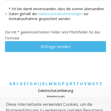
* Ich bin damit einverstanden, dass die vonmir übersandten
Daten gemäß der
Datenschutzbestimmungen
zur
Kontaktaufnahme gespeichert werden.
Die mit * gekennzeichneten Felder sind Pflichtfelder für das
Formular
Anfrage senden
A
B
C
D
E
F
G
H
I
J
K
L
M
N
O
P
Q
R
S
T
U
V
W
X
Y
Z
Datenschutzerklärung
Impressum
Heizungsnotdienst Trebgast
Diese Internetseite verwendet Cookies, um die
Klempner Trebgast
Nutzererfahrung zu verbessern und den Benutzern