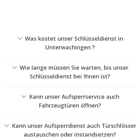
Was kostet unser Schlüsseldienst in
Unterwachingen ?
Die Preise für unseren Schlüsseldienst hängen von
unterschiedlichen Faktoren ab, wie zum Beispiel der
Wie lange müssen Sie warten, bis unser
Ausführung des Türschlosses, der Dauer der Arbeiten
Schlüsseldienst bei Ihnen ist?
und eventuell anfallenden Anfahrtskosten. Wir bieten
Unser Schlüsseldienst Unterwachingen ist normalerweise
unseren Auftraggebern immer übersichtliche
innerhalb von einer halben Stunde vor Ort. Die
Preisangebote an.
Kann unser Aufsperrservice auch
tatsächliche Wartezeit hängt von dem Ortsunterschied
Fahrzeugtüren öffnen?
des Einsatzortes zu unserem Unternehmen und den
Ja, wir bieten auch das Öffnen von Fahrzeugtüren an.
örtlichen Verkehrsbedingungen ab.
Kann unser Aufsperrdienst auch Türschlösser
austauschen oder instandsetzen?