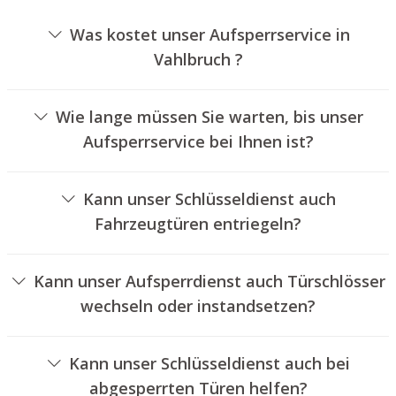
Was kostet unser Aufsperrservice in
Vahlbruch ?
Die Kosten für unseren Schlüsseldienst hängen von
verschiedenen Faktoren ab, wie beispielsweise der Art
Wie lange müssen Sie warten, bis unser
des Türschlosses, der Dauer der Arbeiten und
Aufsperrservice bei Ihnen ist?
eventuellen Kilometerpauschalen. Wir bieten unseren
Unser Aufsperrservice Vahlbruch ist in der Regel
Auftraggebern jederzeit nachvollziehbare Preisangebote
innerhalb von dreißig Minuten vor Ort. Die tatsächliche
an.
Kann unser Schlüsseldienst auch
Wartezeit hängt von dem Ortsunterschied des
Fahrzeugtüren entriegeln?
Einsatzortes zu unserem Unternehmen und den
Ja, wir bieten auch das Entriegeln von Fahrzeugtüren an.
aktuellen Verkehrsbedingungen ab.
Kann unser Aufsperrdienst auch Türschlösser
wechseln oder instandsetzen?
Ja, wir bieten auch den Austausch und die Reparatur von
Schlössern an.
Kann unser Schlüsseldienst auch bei
abgesperrten Türen helfen?