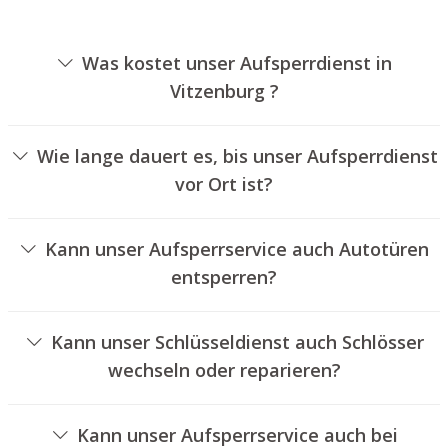
Was kostet unser Aufsperrdienst in
Vitzenburg ?
Die Kosten für unseren Aufsperrdienst hängen von
verschiedenen Faktoren ab, wie beispielsweise der Art
Wie lange dauert es, bis unser Aufsperrdienst
des Zylinders, der Dauer der Arbeiten und eventuell
vor Ort ist?
anfallenden Anfahrtskosten. Wir bieten unseren
Unser Schlüsseldienst Vitzenburg ist normalerweise
Auftraggebern immer nachvollziehbare Angebote an.
innerhalb von dreißig Minuten vor Ort. Die tatsächliche
Kann unser Aufsperrservice auch Autotüren
Wartezeit hängt von dem Ortsunterschied des
entsperren?
Einsatzortes zu unserem Unternehmen und den
Ja, wir bieten auch das Entriegeln von Fahrzeugtüren an.
aktuellen Verkehrsbedingungen ab.
Kann unser Schlüsseldienst auch Schlösser
wechseln oder reparieren?
Ja, wir bieten auch den Austausch und die Instandsetzung
von Türschlössern an.
Kann unser Aufsperrservice auch bei