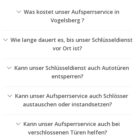
Was kostet unser Aufsperrservice in
Vogelsberg ?
Die Kosten für unseren Aufsperrdienst hängen von
unterschiedlichen Optionen ab, wie beispielsweise der
Wie lange dauert es, bis unser Schlüsseldienst
Ausführung des Schlosses, der Dauer der Arbeiten und
vor Ort ist?
eventuellen Kilometerpauschalen. Wir bieten unseren
Unser Schlüsseldienst Vogelsberg ist in der Regel
Kunden jederzeit transparente Angebote an.
innerhalb von dreißig Minuten vor Ort. Die reelle
Kann unser Schlüsseldienst auch Autotüren
Wartezeit hängt von der Entfernung des Einsatzortes zu
entsperren?
unserer Filiale und den örtlichen Verkehrsbedingungen
Ja, wir bieten auch das Öffnen von Fahrzeugtüren an.
ab.
Kann unser Aufsperrservice auch Schlösser
austauschen oder instandsetzen?
Ja, wir bieten auch den Wechsel und die Instandsetzung
von Türschlössern an.
Kann unser Aufsperrservice auch bei
verschlossenen Türen helfen?