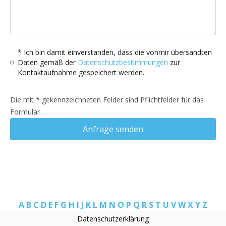
* Ich bin damit einverstanden, dass die vonmir übersandten
Daten gemäß der
Datenschutzbestimmungen
zur
Kontaktaufnahme gespeichert werden.
Die mit * gekennzeichneten Felder sind Pflichtfelder für das
Formular
Anfrage senden
A
B
C
D
E
F
G
H
I
J
K
L
M
N
O
P
Q
R
S
T
U
V
W
X
Y
Z
Datenschutzerklärung