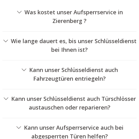
Was kostet unser Aufsperrservice in
Zierenberg ?
Die Preise für unseren Schlüsseldienst hängen von
verschiedenen Optionen ab, wie zum Beispiel der
Wie lange dauert es, bis unser Schlüsseldienst
Ausführung des Schlosses, der Dauer der Arbeiten und
bei Ihnen ist?
eventuell anfallenden Kilometerpauschalen. Wir bieten
Unser Aufsperrdienst Zierenberg ist in der Regel
unseren Auftraggebern jederzeit transparente Angebote
innerhalb von einer halben Stunde vor Ort. Die
an.
Kann unser Schlüsseldienst auch
tatsächliche Wartezeit hängt von der Entfernung des
Fahrzeugtüren entriegeln?
Einsatzortes zu unserem Unternehmen und den
Ja, wir bieten auch das Öffnen von Fahrzeugtüren an.
gegebenen Verkehrsbedingungen ab.
Kann unser Schlüsseldienst auch Türschlösser
austauschen oder reparieren?
Ja, wir bieten auch den Wechsel und die Reparatur von
Türschlössern an.
Kann unser Aufsperrservice auch bei
abgesperrten Türen helfen?