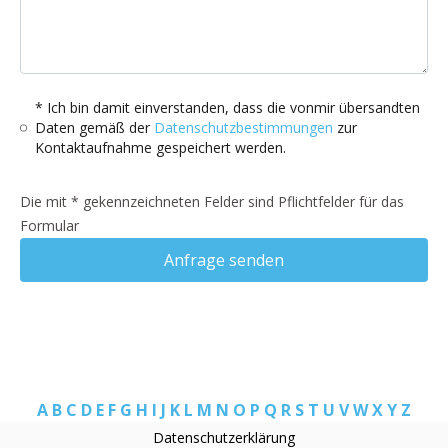
* Ich bin damit einverstanden, dass die vonmir übersandten
Daten gemäß der
Datenschutzbestimmungen
zur
Kontaktaufnahme gespeichert werden.
Die mit * gekennzeichneten Felder sind Pflichtfelder für das
Formular
Anfrage senden
A
B
C
D
E
F
G
H
I
J
K
L
M
N
O
P
Q
R
S
T
U
V
W
X
Y
Z
Datenschutzerklärung